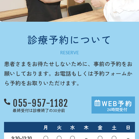
診療予約について
RESERVE
患者さまをお待たせしないために、事前の予約をお
願いしております。お電話もしくは予約フォームか
ら予約をお取りいただけます。
055-957-1182
WEB予約
24時間受付
最終受付は診療終了の30分前
月
火
水
木
金
土
日
9:30-13:30
◯
◯
◯
－
◯
◯
－